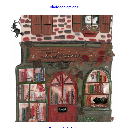
de
Choix des options
prix :
13,00 €
à
18,00 €