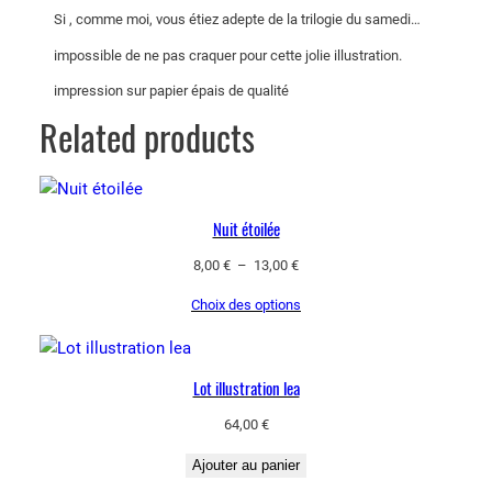
€
r
Si , comme moi, vous étiez adepte de la trilogie du samedi…
à
a
impossible de ne pas craquer pour cette jolie illustration.
1
t
impression sur papier épais de qualité
8
i
o
Related products
,
n
0
C
0
h
Nuit étoilée
a
€
r
Plage
8,00
€
–
13,00
€
m
de
Choix des options
e
prix :
8,00 €
d
à
13,00 €
Lot illustration lea
64,00
€
Ajouter au panier