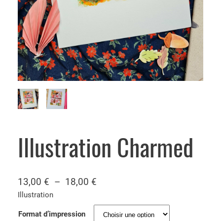
Illustration Charmed
P
13,00
€
–
18,00
€
l
Illustration
a
Format d’impression