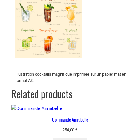
o
c
k
t
a
i
l
s
Illustration cocktails magnifique imprimée sur un papier mat en
format A3.
Related products
Commande Annabelle
254,00
€