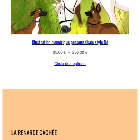
Illustration numérique personnalisée style Bd
Plage
35,00
€
–
250,00
€
de
Choix des options
prix :
35,00 €
à
250,00 €
LA RENARDE CACHÉE