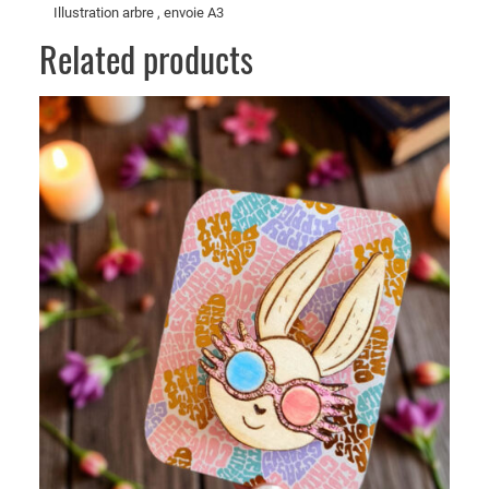
Illustration arbre , envoie A3
a
Related products
n
d
e
A
n
n
a
b
e
l
l
e