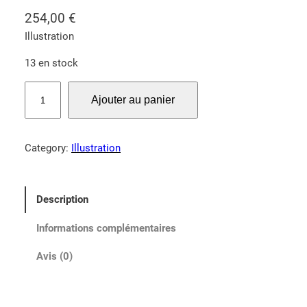
254,00
€
Illustration
13 en stock
q
Ajouter au panier
u
a
n
Category:
Illustration
t
i
t
Description
é
d
Informations complémentaires
e
C
Avis (0)
o
m
m